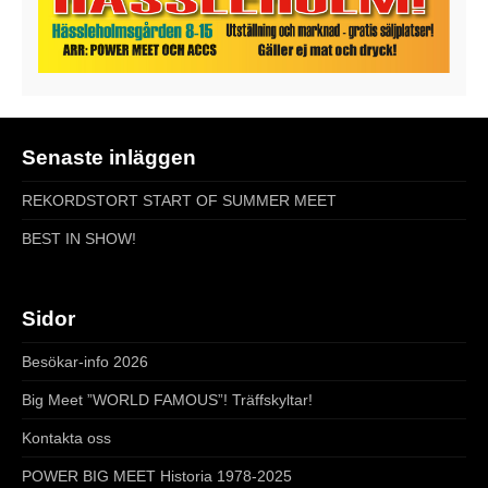
Senaste inläggen
REKORDSTORT START OF SUMMER MEET
BEST IN SHOW!
Sidor
Besökar-info 2026
Big Meet ”WORLD FAMOUS”! Träffskyltar!
Kontakta oss
POWER BIG MEET Historia 1978-2025