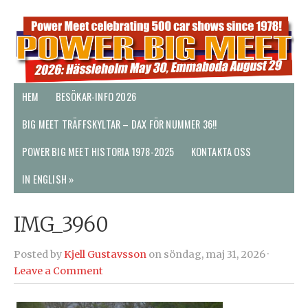
HEM
BESÖKAR-INFO 2026
BIG MEET TRÄFFSKYLTAR – DAX FÖR NUMMER 36!!
POWER BIG MEET HISTORIA 1978-2025
KONTAKTA OSS
IN ENGLISH »
IMG_3960
Posted by
Kjell Gustavsson
on söndag, maj 31, 2026 ·
Leave a Comment