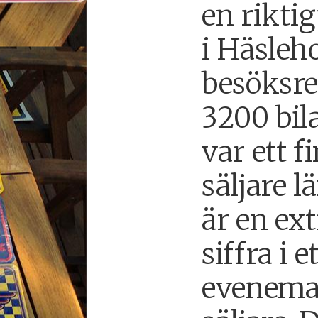
en riktig
i Häsleh
besöksre
3200 bil
var ett fi
säljare 
är en ex
siffra i e
eveneman