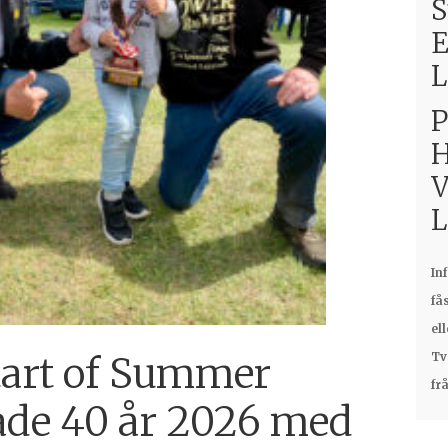
L
P
H
V
L
In
få
el
tart of Summer
Tv
fr
ade 40 år 2026 med