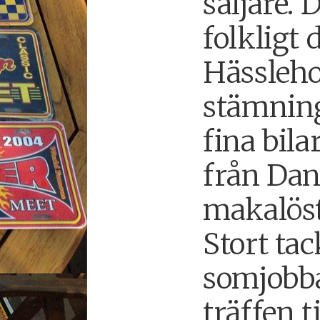
säljare. 
folkligt 
Hässleho
stämning
fina bila
från Dan
makalöst
Stort tac
somjobba
träffen t