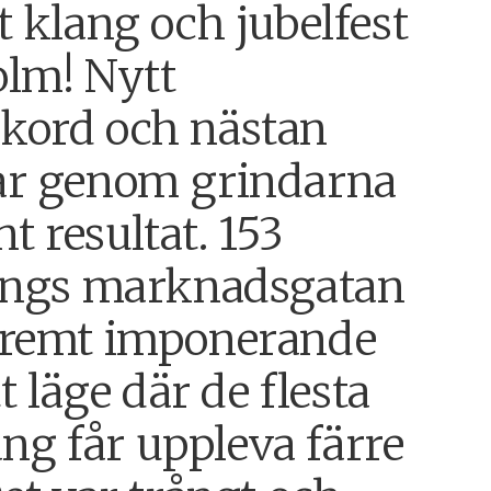
t klang och jubelfest
olm! Nytt
kord och nästan
ar genom grindarna
nt resultat. 153
längs marknadsgatan
tremt imponerande
tt läge där de flesta
g får uppleva färre