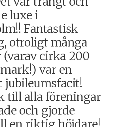
Det var trångt och
de luxe i
lm!! Fantastisk
, otroligt många
r (varav cirka 200
mark!) var en
 jubileumsfacit!
k till alla föreningar
de och gjorde
ill en riktig höjdare!