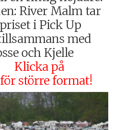
den: River Malm tar
priset i Pick Up
 tillsammans med
sse och Kjelle
r!
Klicka på
för större format!