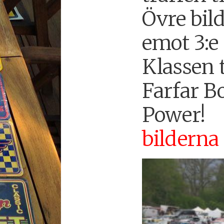
Övre bil
emot 3:e 
Klassen
Farfar Bo
Powe
bilderna 