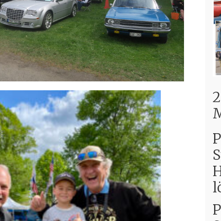
2
M
P
H
l
P