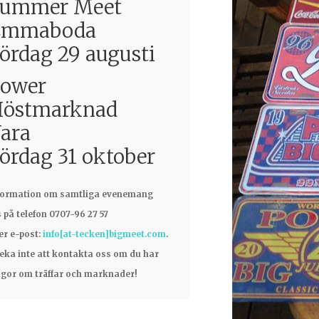
Summer Meet
Emmaboda
ördag 29 augusti
ower
östmarknad
ara
ördag 31 oktober
formation om samtliga evenemang
s på telefon 0707-96 27 57
ler e-post:
info[at-tecken]bigmeet.com
.
eka inte att kontakta oss om du har
ågor om träffar och marknader!