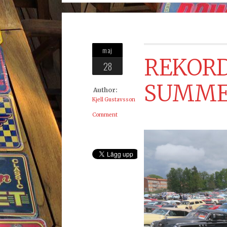
maj
REKORD
28
SUMME
Author:
Kjell Gustavsson
Comment