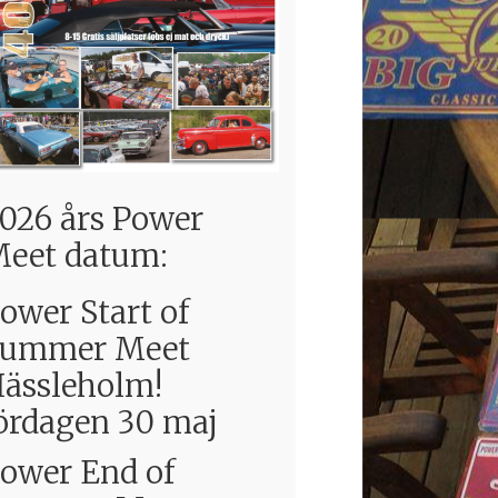
026 års Power
eet datum:
ower Start of
Summer Meet
ässleholm!
ördagen 30 maj
ower End of