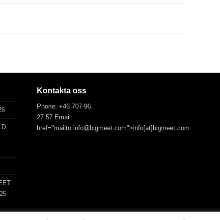
Kontakta oss
Phone: +46 707-96
26
27 57 Email:
LD
href="mailto:info@bigmeet.com">info[at]bigmeet.com
EET
025