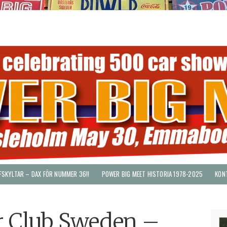
FSKYLTAR – DAX FÖR NUMMER 36!!
POWER BIG MEET HISTORIA 1978-2025
KON
r Club Sweden –