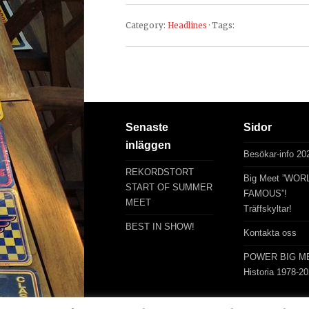
Category:
Headlines
· Tags:
Senaste
Sidor
inläggen
Besökar-info 20
REKORDSTORT
Big Meet ”WOR
START OF SUMMER
FAMOUS”!
MEET
Träffskyltar!
BEST IN SHOW!
Kontakta oss
POWER BIG M
Historia 1978-2