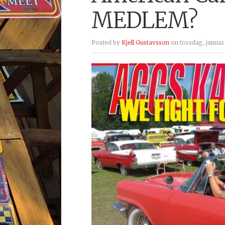
MEDLEM?
Posted by
Kjell Gustavsson
on torsdag, januari