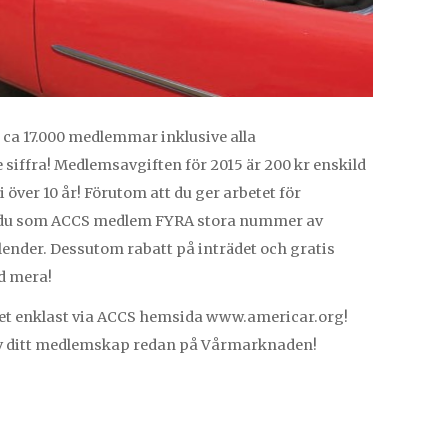
 ca 17.000 medlemmar inklusive alla
iffra! Medlemsavgiften för 2015 är 200 kr enskild
 över 10 år! Förutom att du ger arbetet för
r du som ACCS medlem FYRA stora nummer av
ender. Dessutom rabatt på inträdet och gratis
ed mera!
det enklast via ACCS hemsida www.americar.org!
av ditt medlemskap redan på Vårmarknaden!